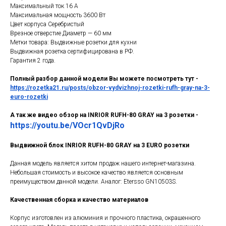
Максимальный ток 16 А
Максимальная мощность 3600 Вт
Цвет корпуса Серебристый
Врезное отверстие Диаметр — 60 мм
Метки товара: Выдвижные розетки для кухни
Выдвижная розетка сертифицирована в РФ.
Гарантия 2 года.
Полный разбор данной модели Вы можете посмотреть тут -
https://rozetka21.ru/posts/obzor-vydvizhnoj-rozetki-rufh-gray-na-3-
euro-rozetki
А так же видео обзор на INRIOR RUFH-80 GRAY на 3 розетки -
https://youtu.be/VOcr1QvDjRo
Выдвижной блок INRIOR RUFH-80 GRAY на 3 EURO розетки
Данная модель является хитом продаж нашего интернет-магазина.
Небольшая стоимость и высокое качество является основным
преимуществом данной модели. Аналог: Etersso GN10503S.
Качественная сборка и качество материалов
Корпус изготовлен из алюминия и прочного пластика, окрашенного