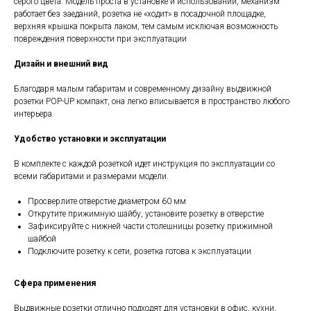
серого цвета. Модель проста в установке и использовании, механизм
работает без заеданий, розетка не «ходит» в посадочной площадке,
верхняя крышка покрыта лаком, тем самым исключая возможность
повреждения поверхности при эксплуатации
Дизайн и внешний вид
Благодаря малым габаритам и современному дизайну выдвижной
розетки POP-UP компакт, она легко вписывается в пространство любого
интерьера.
Удобство установки и эксплуатации
В комплекте с каждой розеткой идет инструкция по эксплуатации со
всеми габаритами и размерами модели.
Просверлите отверстие диаметром 60 мм
Открутите прижимную шайбу, установите розетку в отверстие
Зафиксируйте с нижней части столешницы розетку прижимной
шайбой
Подключите розетку к сети, розетка готова к эксплуатации
Сфера применения
Выдвижные розетки отлично подходят для установки в офис, кухни,