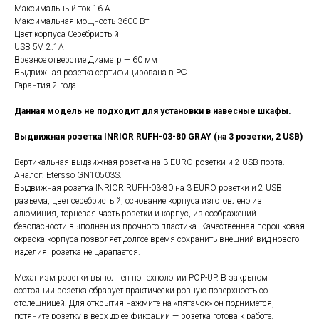
Максимальный ток 16 А
Максимальная мощность 3600 Вт
Цвет корпуса Серебристый
USB 5V, 2.1A
Врезное отверстие Диаметр — 60 мм
Выдвижная розетка сертифицирована в РФ.
Гарантия 2 года.
Данная модель не подходит для установки в навесные шкафы.
Выдвижная розетка INRIOR RUFH-03-80 GRAY (на 3 розетки, 2 USB)
Вертикальная выдвижная розетка на 3 EURO розетки и 2 USB порта.
Аналог: Etersso GN10503S.
Выдвижная розетка INRIOR RUFH-03-80 на 3 EURO розетки и 2 USB
разъема, цвет серебристый, основание корпуса изготовлено из
алюминия, торцевая часть розетки и корпус, из соображений
безопасности выполнен из прочного пластика. Качественная порошковая
окраска корпуса позволяет долгое время сохранить внешний вид нового
изделия, розетка не царапается.
Механизм розетки выполнен по технологии POP-UP. В закрытом
состоянии розетка образует практически ровную поверхность со
столешницей. Для открытия нажмите на «пятачок» он поднимется,
потяните розетку в верх до ее фиксации — розетка готова к работе.