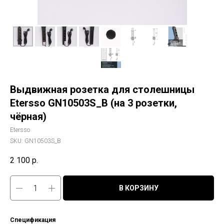
Выдвижная розетка для столешницы
Etersso GN10503S_B (на 3 розетки,
чёрная)
Etersso
SKU:
GN10503S_B
2 100
р.
В КОРЗИНУ
Спецификация