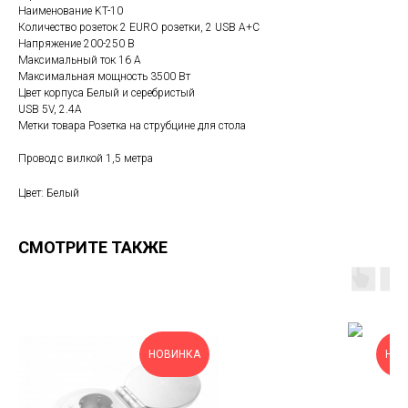
Наименование KT-10
Количество розеток 2 EURO розетки, 2 USB A+C
Напряжение 200-250 В
Максимальный ток 16 А
Максимальная мощность 3500 Вт
Цвет корпуса Белый и серебристый
USB 5V, 2.4A
Метки товара Розетка на струбцине для стола
Провод с вилкой 1,5 метра
Цвет: Белый
СМОТРИТЕ ТАКЖЕ
НОВИНКА
НОВ