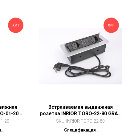
ХИТ
ХИТ
вижная
Встраиваемая выдвижная
O-01-20
розетка INRIOR TORO-22-80 GRAY
 розетки)
(серебристая, на 2 розетки, 2
01-20
SKU:
INRIOR TORO-22-80
USB)
я
Спецификация