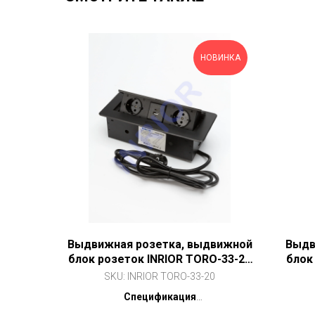
НОВИНКА
Выдвижная розетка, выдвижной
Выдв
блок розеток INRIOR TORO-33-20
блок
(черный, 2 EURO розетки, 2 USB C
(сер
SKU:
INRIOR TORO-33-20
+ А (18W))
Спецификация