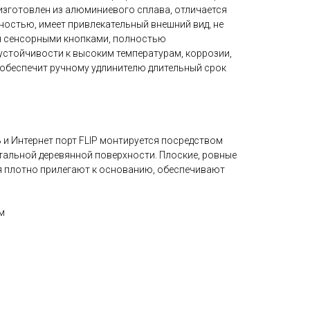
я изготовлен из алюминиевого сплава, отличается
остью, имеет привлекательный внешний вид, не
н сенсорными кнопками, полностью
устойчивости к высоким температурам, коррозии,
обеспечит ручному удлинителю длительный срок
B и Интернет порт FLIP монтируется посредством
тальной деревянной поверхности. Плоские, ровные
я плотно прилегают к основанию, обеспечивают
м