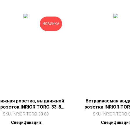
НОВИНКА
ижная розетка, выдвижной
Встраиваемая выд
 розеток INRIOR TORO-33-80
розетка INRIOR TOR
ебристый, 2 EURO розетки, 2
BLACK (чёрная, на 3
SKU:
INRIOR TORO-33-80
SKU:
INRIOR TORO-
USB C + А (18W))
Спецификация
Спецификаци