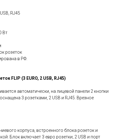
 USB, RJ45
0 Вт
м
ок розеток
рована в РФ.
ток FLIP (3 EURO, 2 USB, RJ45)
ивается автоматически, на лицевой панели 2 кнопки
оснащена 3 розетками, 2 USB и RJ45. Врезное
ниевого корпуса, встроенного блока розеток и
ой. Блок включает 3 евро розетки, 2 USB и порт