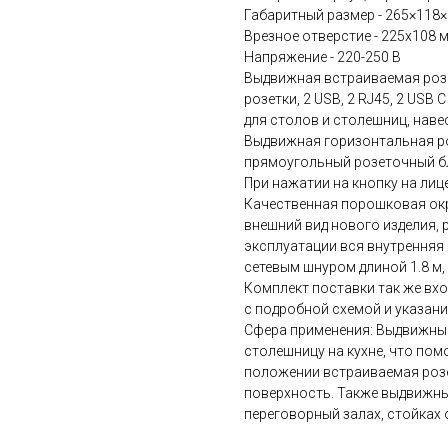
Габаритный размер - 265×118
Врезное отверстие - 225х108 
Напряжение - 220-250 В
Выдвижная встраиваемая розет
розетки, 2 USB, 2 RJ45, 2 USB 
для столов и столешниц, наве
Выдвижная горизонтальная ро
прямоугольный розеточный блок
При нажатии на кнопку на лиц
Качественная порошковая окр
внешний вид нового изделия, 
эксплуатации вся внутренняя 
сетевым шнуром длиной 1.8 м,
Комплект поставки так же вхо
с подробной схемой и указани
Сфера применения: Выдвижные
столешницу на кухне, что по
положении встраиваемая розе
поверхность. Также выдвижны
переговорный залах, стойках