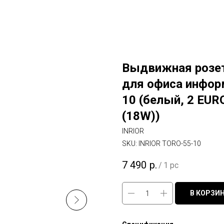
Выдвижная розет
для офиса инфор
10 (белый, 2 EURO
(18W))
INRIOR
SKU:
INRIOR TORO-55-10
7 490
р.
/
1 pc
В КОРЗИ