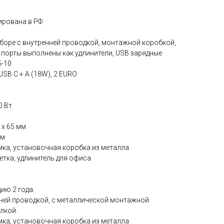
рована в РФ.
боре с внутренней проводкой, монтажной коробкой,
5 порты выполнены как удлинители, USB зарядные
5-10
USB С + А (18W), 2 EURO
0 Вт
 х 65 мм
мм
мка, установочная коробка из металла
тка, удлинитель для офиса
ию 2 года.
нней проводкой, с металлической монтажной
лкой.
мка, установочная коробка из металла