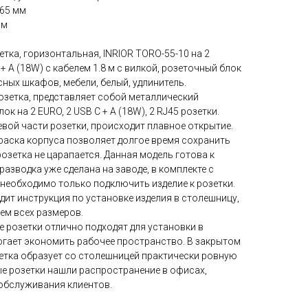
×65 мм
мм
ка, горизонтальная, INRIOR TORO-55-10 на 2
C + A (18W) с кабелем 1.8 м с вилкой, розеточный блок
сных шкафов, мебели, белый, удлинитель.
зетка, представляет собой металлический
 на 2 EURO, 2 USB C + A (18W), 2 RJ45 розетки.
евой части розетки, происходит плавное открытие.
аска корпуса позволяет долгое время сохранить
розетка не царапается. Данная модель готова к
разводка уже сделана на заводе, в комплекте с
 необходимо только подключить изделие к розетки.
дит инструкция по установке изделия в столешницу,
ем всех размеров.
 розетки отлично подходят для установки в
могает экономить рабочее пространство. В закрытом
тка образует со столешницей практически ровную
е розетки нашли распространение в офисах,
 обслуживания клиентов.