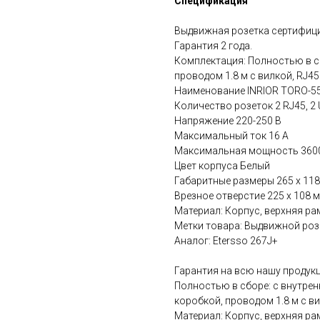
Спецификация
Выдвижная розетка сертифици
Гарантия 2 года.
Комплектация: Полностью в с
проводом 1.8 м с вилкой, RJ4
Наименование INRIOR TORO-5
Количество розеток 2 RJ45, 2 
Напряжение 220-250 В
Максимальный ток 16 А
Максимальная мощность 360
Цвет корпуса Белый
Габаритные размеры 265 х 118
Врезное отверстие 225 х 108 
Материал: Корпус, верхняя ра
Метки товара: Выдвижной розе
Аналог: Etersso 267J+
Гарантия на всю нашу продукц
Полностью в сборе: с внутре
коробкой, проводом 1.8 м с ви
Материал: Корпус, верхняя ра