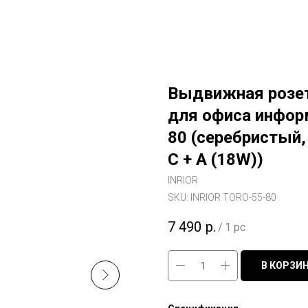
Выдвижная розет
для офиса инфор
80 (серебристый,
C + А (18W))
INRIOR
SKU:
INRIOR TORO-55-80
7 490
р.
/
1 pc
В КОРЗИ