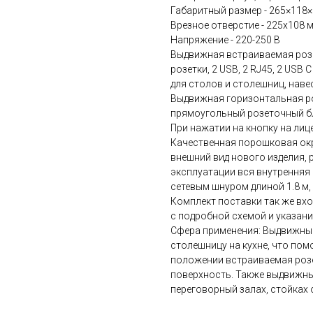
Габаритный размер - 265×118
Врезное отверстие - 225х108 
Напряжение - 220-250 В
Выдвижная встраиваемая розет
розетки, 2 USB, 2 RJ45, 2 USB 
для столов и столешниц, наве
Выдвижная горизонтальная ро
прямоугольный розеточный блок
При нажатии на кнопку на лиц
Качественная порошковая окр
внешний вид нового изделия, 
эксплуатации вся внутренняя 
сетевым шнуром длиной 1.8 м,
Комплект поставки так же вхо
с подробной схемой и указани
Сфера применения: Выдвижные
столешницу на кухне, что по
положении встраиваемая розе
поверхность. Также выдвижны
переговорный залах, стойках