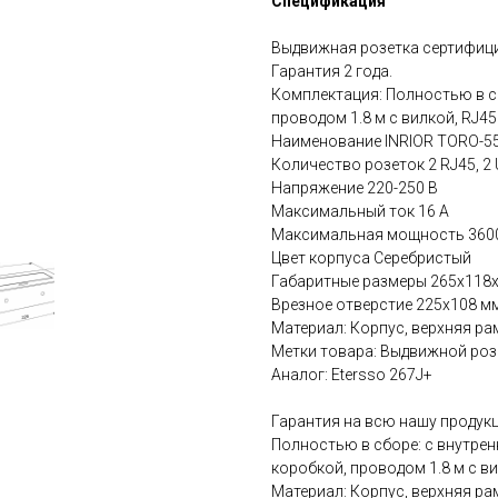
Спецификация
Выдвижная розетка сертифици
Гарантия 2 года.
Комплектация: Полностью в с
проводом 1.8 м с вилкой, RJ4
Наименование INRIOR TORO-5
Количество розеток 2 RJ45, 2 
Напряжение 220-250 В
Максимальный ток 16 А
Максимальная мощность 360
Цвет корпуса Серебристый
Габаритные размеры 265х118
Врезное отверстие 225х108 м
Материал: Корпус, верхняя ра
Метки товара: Выдвижной розе
Аналог: Etersso 267J+
Гарантия на всю нашу продукц
Полностью в сборе: с внутре
коробкой, проводом 1.8 м с ви
Материал: Корпус, верхняя ра