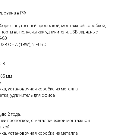
рована в РФ.
боре с внутренней проводкой, монтажной коробкой,
5 порты выполнены как удлинители, USB зарядные
5-80
USB С + А (18W), 2 EURO
0 Вт
х65 мм
м
мка, установочная коробка из металла
тка, удлинитель для офиса
ию 2 года.
нней проводкой, с металлической монтажной
лкой.
мка, установочная коробка из металла