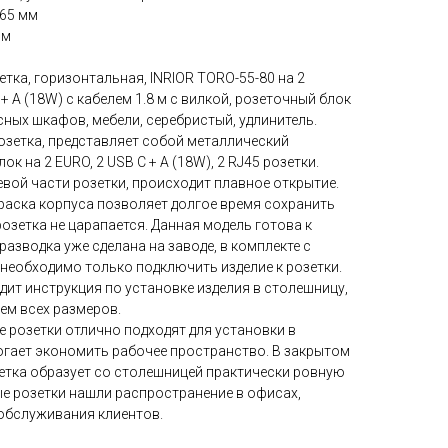
×65 мм
мм
ка, горизонтальная, INRIOR TORO-55-80 на 2
C + A (18W) с кабелем 1.8 м с вилкой, розеточный блок
сных шкафов, мебели, серебристый, удлинитель.
зетка, представляет собой металлический
 на 2 EURO, 2 USB C + A (18W), 2 RJ45 розетки.
евой части розетки, происходит плавное открытие.
аска корпуса позволяет долгое время сохранить
розетка не царапается. Данная модель готова к
разводка уже сделана на заводе, в комплекте с
 необходимо только подключить изделие к розетки.
дит инструкция по установке изделия в столешницу,
ем всех размеров.
 розетки отлично подходят для установки в
могает экономить рабочее пространство. В закрытом
тка образует со столешницей практически ровную
е розетки нашли распространение в офисах,
 обслуживания клиентов.